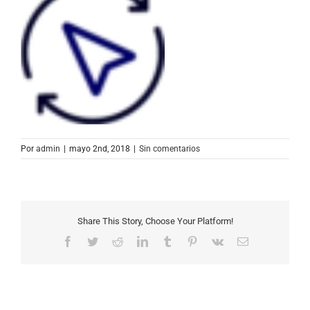
Por
admin
|
mayo 2nd, 2018
|
Sin comentarios
Share This Story, Choose Your Platform!
Facebook
Twitter
Reddit
LinkedIn
Tumblr
Pinterest
Vk
Correo
electrónico