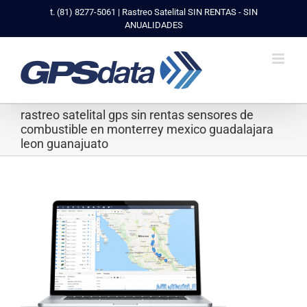
Saltar
t. (81) 8277-5061 | Rastreo Satelital SIN RENTAS - SIN
al
ANUALIDADES
contenido
rastreo satelital gps sin rentas sensores de
combustible en monterrey mexico guadalajara
leon guanajuato