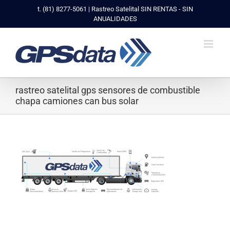
Saltar
t. (81) 8277-5061 | Rastreo Satelital SIN RENTAS - SIN
al
ANUALIDADES
contenido
rastreo satelital gps sensores de combustible
chapa camiones can bus solar