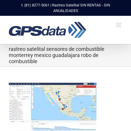
Saltar
t. (81) 8277-5061 | Rastreo Satelital SIN RENTAS - SIN
al
ANUALIDADES
contenido
rastreo satelital sensores de combustible
monterrey mexico guadalajara robo de
combustible