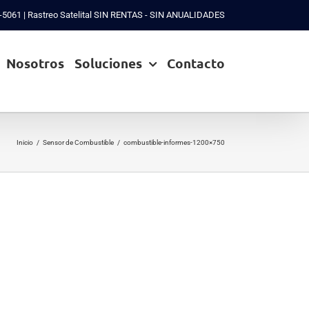
77-5061 | Rastreo Satelital SIN RENTAS - SIN ANUALIDADES
Nosotros
Soluciones
Contacto
Inicio
/
Sensor de Combustible
/
combustible-informes-1200×750