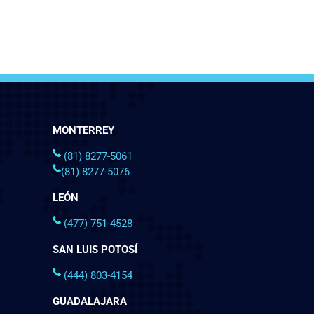
MONTERREY
(81) 8277-5061
(81) 8277-5076
LEÓN
(477) 751-4528
SAN LUIS POTOSÍ
(444) 803-4154
GUADALAJARA